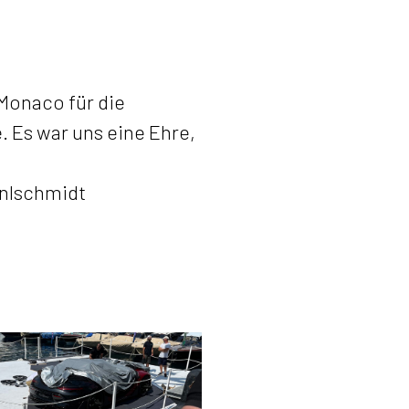
Monaco für die
 Es war uns eine Ehre,
inlschmidt