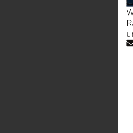
W
R
u