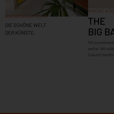
#
NEWS
#
ÜB
#
NEWS
#
ÜBERSICHT
THE
DIE SCHÖNE WELT
BIG B
DER KÜNSTE.
Mit zunehmender
weiter. Wir er
Zukunft benöti