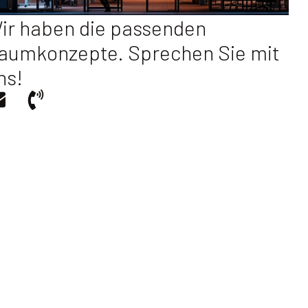
Chancen unserer neuen Arbeitswelt.
ir haben die passenden
aumkonzepte. Sprechen Sie mit
/ JETZT DURCHBLÄTTERN
ns!