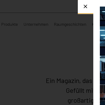
Produkte
Unternehmen
Raumgeschichten
Karrier
Ein Magazin, das mit
Gefüllt mit s
großartigen 