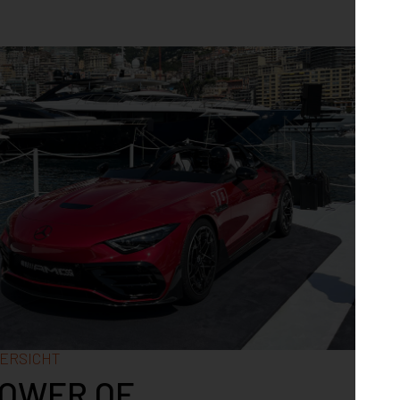
Akt
#PRO
WI
ERSICHT
GEI
POWER OF