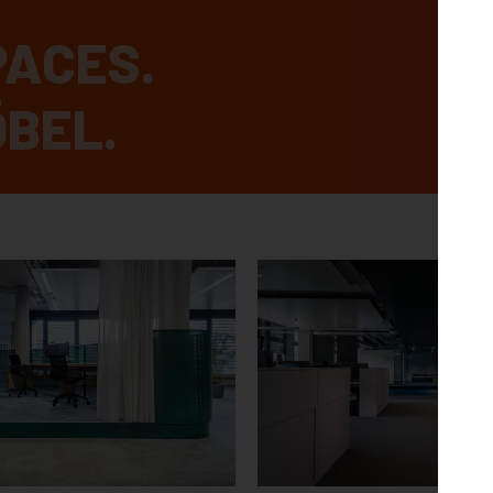
PACES.
BEL.
ENERGIE CAM
YMOND
RACH
Stadtwerke Stuttgart /
Stuttgart Netze