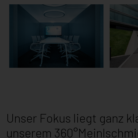
STADT
ROB
METZINGEN
BUR
Unser Fokus liegt ganz kl
unserem
360°Meinlschm