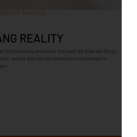
ERSICHT
#
WISSEN
ANG REALITY
 Digitalisierung entwickelt sich auch die Rolle des Büros
#PRO
läutern, welche digitalen Kompetenzen Unternehmen in
gen.
Fac