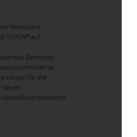
 die Workplace
CE VISION® auf
ssgenaue Beratung.
 massgeschneiderte
e sorgen für die
r neuen
jektablaufs begleiten