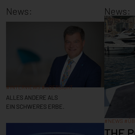
News:
News:
#
INTERVIEWS
#
ÜBERSICHT
ALLES ANDERE ALS
EIN SCHWERES ERBE.
#
NEWS
#
ÜB
THE 