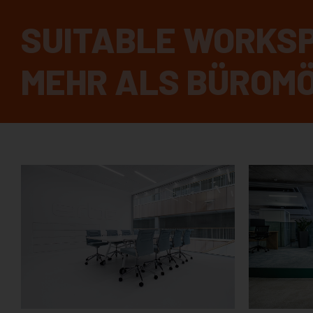
SUITABLE WORKS
MEHR ALS BÜROMÖ
ERBE ELEKTRO-
A.RA
MEDIZIN
LÖR
RANGENDINGEN