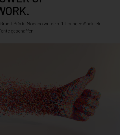
WORK.
Grand-Prix in Monaco wurde mit Loungemöbeln ein
iente geschaffen.
#PRO
AZ
HE