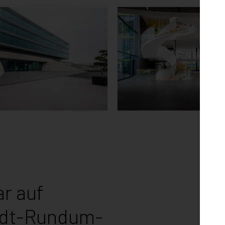
ATHERM
BLICKLE
GAU
ROSENFELD
ar auf
idt-Rundum-