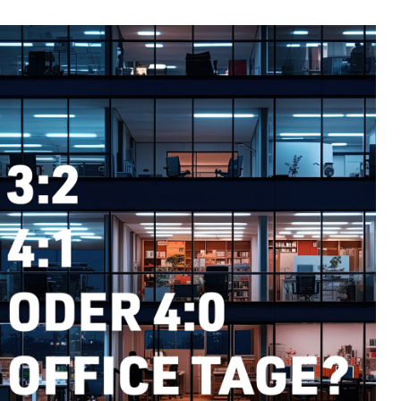
e
Kontakt
Newsroom
FUTURE SKILLS.
 viel Leidenschaft geschaffen wurde.
pannenden Inhalten, aktuellen Trends,
Berichten zu Herausforderungen und